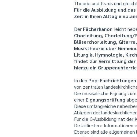
Theorie und Praxis und gleich
Für die Ausbildung und das
Zeit in Ihren Alltag einpla
Der
Fächerkanon
reicht ne
Chorleitung, Chorleitung/
Bläserchorleitung, Gitarre
Musiktheorie über Gemeind
Liturgik, Hymnologie, Kirc
findet zur Vermittlung de
hierzu ein Gruppenunterric
In den
Pop-Fachrichtungen
von zentralen landeskirchlich
Die musikalische Eignung zum 
einer
Eignungsprüfung
abgek
Diese umfangreiche nebenberu
Ablegen der landeskirchliche
Für die C-Ausbildung hat der 
Detailliertere Informationen e
Ebenso sind alle allgemeinen 