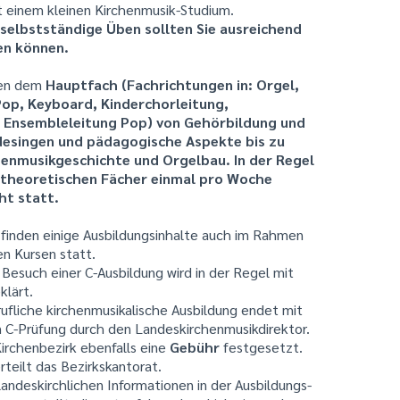
t einem kleinen Kirchenmusik-Studium.
 selbstständige Üben sollten Sie ausreichend
nen können.
ben dem
Hauptfach (Fachrichtungen in: Orgel,
Pop, Keyboard, Kinderchorleitung,
, Ensembleleitung Pop) von Gehörbildung und
esingen und pädagogische Aspekte bis zu
henmusikgeschichte und Orgelbau. In der Regel
r theoretischen Fächer einmal pro Woche
ht statt.
finden einige Ausbildungsinhalte auch im Rahmen
en Kursen statt.
Besuch einer C-Ausbildung wird in der Regel mit
lärt.
fliche kirchenmusikalische Ausbildung endet mit
n C-Prüfung durch den Landeskirchenmusikdirektor.
Kirchenbezirk ebenfalls eine
Gebühr
festgesetzt.
rteilt das Bezirkskantorat.
landeskirchlichen Informationen in der Ausbildungs-